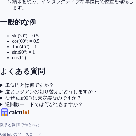
結果を読み、インタラクティブな単位円で位置を確認し
ます。
一般的な例
sin(30°) = 0.5
cos(60°) = 0.5
Tan(45°) = 1
sin(90°) = 1
cos(0°) = 1
よくある質問
単位円とは何ですか？
度とラジアンの切り替えはどうしますか？
なぜ tan(90°) は未定義なのですか？
逆関数モードでは何ができますか？
calcu
.lol
数学と愛情で作られた
GitHub のソースコード