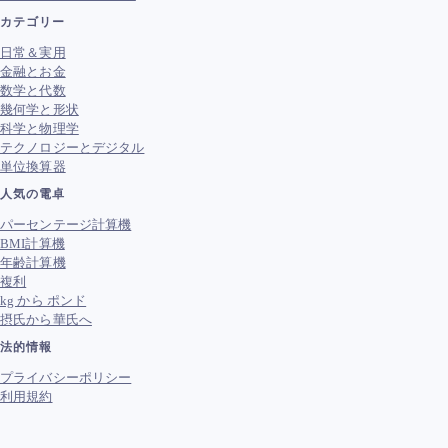
カテゴリー
日常＆実用
金融とお金
数学と代数
幾何学と形状
科学と物理学
テクノロジーとデジタル
単位換算器
人気の電卓
パーセンテージ計算機
BMI計算機
年齢計算機
複利
kg から ポンド
摂氏から華氏へ
法的情報
プライバシーポリシー
利用規約