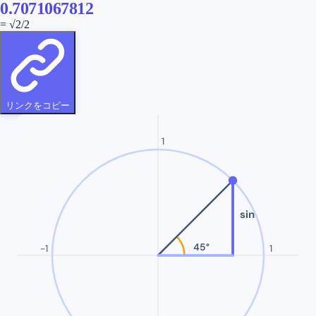
0.7071067812
=
√2/2
リンクをコピー
1
sin
45
°
-1
1