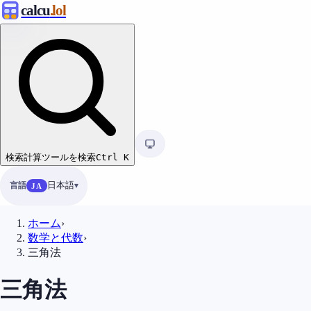
calcu
.lol
検索
計算ツールを検索
Ctrl
K
言語
日本語
JA
ホーム
›
数学と代数
›
三角法
三角法