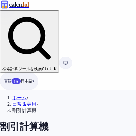
calcu
.lol
検索
計算ツールを検索
Ctrl
K
言語
日本語
JA
ホーム
›
日常＆実用
›
割引計算機
割引計算機