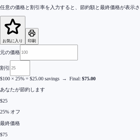
任意の価格と割引率を入力すると、節約額と最終価格が表示さ
お気に入り
印刷
元の価格
割引
$
100
×
25
% = $
25.00
savings → Final:
$
75.00
あなたが節約します
$
25
25
%
オフ
最終価格
$
75