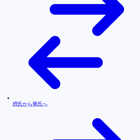
摂氏から華氏へ