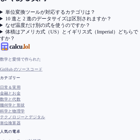
単位変換ツールが対応するカテゴリは？
10 進と 2 進のデータサイズは区別されますか？
なぜ温度だけ別の式を使うのですか？
体積はアメリカ式（US）とイギリス式（Imperial）どちらで
すか？
calcu
.lol
数学と愛情で作られた
GitHub のソースコード
カテゴリー
日常＆実用
金融とお金
数学と代数
幾何学と形状
科学と物理学
テクノロジーとデジタル
単位換算器
人気の電卓