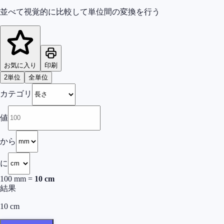
並べて視覚的に比較して単位間の変換を行う
お気に入り
印刷
2単位
全単位
カテゴリ
値
から
に
100
mm
=
10
cm
結果
10
cm