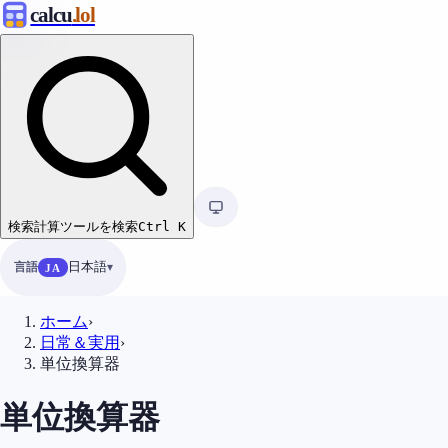
calcu
.lol
検索
計算ツールを検索
Ctrl
K
言語
日本語
JA
ホーム
›
日常＆実用
›
単位換算器
単位換算器