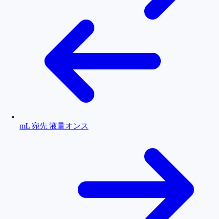
mL 宛先 液量オンス