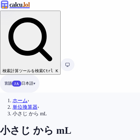
calcu
.lol
検索
計算ツールを検索
Ctrl
K
言語
日本語
JA
ホーム
›
単位換算器
›
小さじ から mL
小さじ から mL