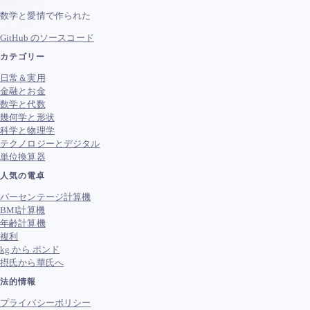
数学と愛情で作られた
GitHub のソースコード
カテゴリー
日常＆実用
金融とお金
数学と代数
幾何学と形状
科学と物理学
テクノロジーとデジタル
単位換算器
人気の電卓
パーセンテージ計算機
BMI計算機
年齢計算機
複利
kg から ポンド
摂氏から華氏へ
法的情報
プライバシーポリシー