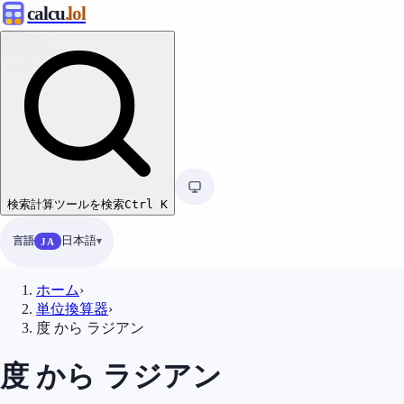
calcu
.lol
検索
計算ツールを検索
Ctrl
K
言語
日本語
JA
ホーム
›
単位換算器
›
度 から ラジアン
度 から ラジアン