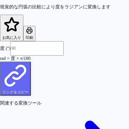
視覚的な円弧の比較により度をラジアンに変換します
お気に入り
印刷
度 (°)
rad = 度 × π/180
リンクをコピー
関連する変換ツール