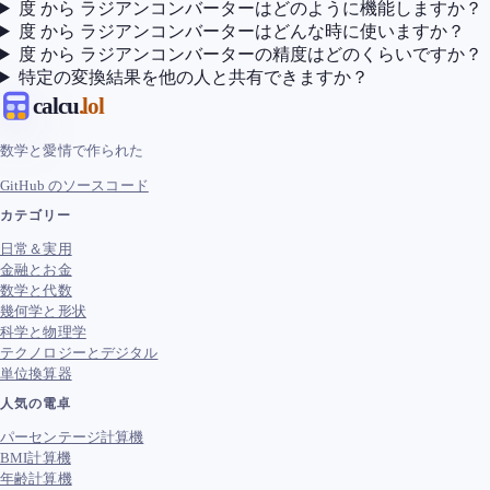
度 から ラジアンコンバーターはどのように機能しますか？
度 から ラジアンコンバーターはどんな時に使いますか？
度 から ラジアンコンバーターの精度はどのくらいですか？
特定の変換結果を他の人と共有できますか？
calcu
.lol
数学と愛情で作られた
GitHub のソースコード
カテゴリー
日常＆実用
金融とお金
数学と代数
幾何学と形状
科学と物理学
テクノロジーとデジタル
単位換算器
人気の電卓
パーセンテージ計算機
BMI計算機
年齢計算機