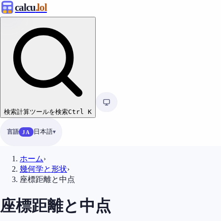
calcu
.lol
検索
計算ツールを検索
Ctrl
K
言語
日本語
JA
ホーム
›
幾何学と形状
›
座標距離と中点
座標距離と中点