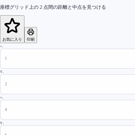
座標グリッド上の 2 点間の距離と中点を見つける
お気に入り
印刷
×₁
Y₁
×₂
Y₂