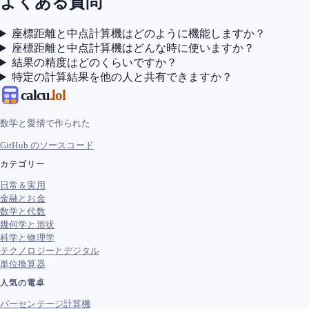
よくある質問
座標距離と中点計算機はどのように機能しますか？
座標距離と中点計算機はどんな時に使いますか？
結果の精度はどのくらいですか？
特定の計算結果を他の人と共有できますか？
calcu
.lol
数学と愛情で作られた
GitHub のソースコード
カテゴリー
日常＆実用
金融とお金
数学と代数
幾何学と形状
科学と物理学
テクノロジーとデジタル
単位換算器
人気の電卓
パーセンテージ計算機