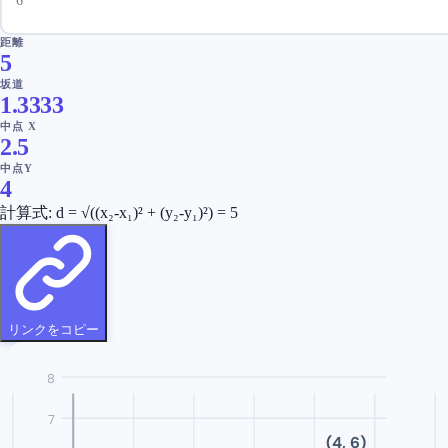
距離
5
坂道
1.3333
中点 X
2.5
中点Y
4
計算式
: d = √((x₂-x₁)² + (y₂-y₁)²) =
5
リンクをコピー
8
7
(
4
,
6
)