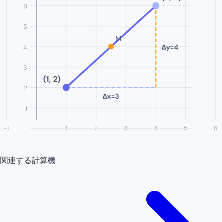
6
5
M
Δy=
4
4
3
(
1
,
2
)
2
Δx=
3
1
-1
1
2
3
4
5
6
関連する計算機