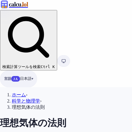
calcu
.lol
検索
計算ツールを検索
Ctrl
K
言語
日本語
JA
ホーム
›
科学と物理学
›
理想気体の法則
理想気体の法則