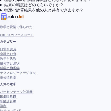
結果の精度はどのくらいですか？
特定の計算結果を他の人と共有できますか？
calcu
.lol
数学と愛情で作られた
GitHub のソースコード
カテゴリー
日常＆実用
金融とお金
数学と代数
幾何学と形状
科学と物理学
テクノロジーとデジタル
単位換算器
人気の電卓
パーセンテージ計算機
BMI計算機
年齢計算機
複利
kg から ポンド