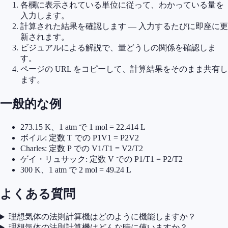
各欄に表示されている単位に従って、わかっている量を
入力します。
計算された結果を確認します — 入力するたびに即座に更
新されます。
ビジュアルによる解説で、量どうしの関係を確認しま
す。
ページの URL をコピーして、計算結果をそのまま共有し
ます。
一般的な例
273.15 K、1 atm で 1 mol = 22.414 L
ボイル: 定数 T での P1V1 = P2V2
Charles: 定数 P での V1/T1 = V2/T2
ゲイ・リュサック: 定数 V での P1/T1 = P2/T2
300 K、1 atm で 2 mol = 49.24 L
よくある質問
理想気体の法則計算機はどのように機能しますか？
理想気体の法則計算機はどんな時に使いますか？