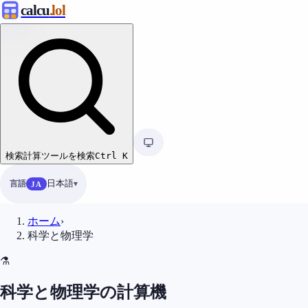
calcu
.lol
検索
計算ツールを検索
Ctrl
K
言語
日本語
JA
ホーム
›
科学と物理学
⚗️
科学と物理学の計算機