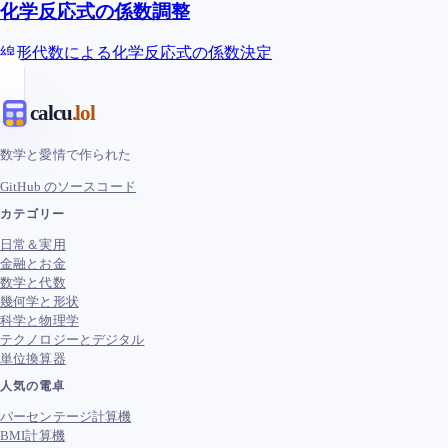
化学反応式の係数調整
線形代数による化学反応式の係数決定
calcu
.lol
数学と愛情で作られた
GitHub のソースコード
カテゴリー
日常＆実用
金融とお金
数学と代数
幾何学と形状
科学と物理学
テクノロジーとデジタル
単位換算器
人気の電卓
パーセンテージ計算機
BMI計算機