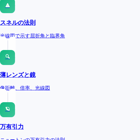
🔺
スネルの法則
光線図で示す屈折角と臨界角
🔍
薄レンズと鏡
像距離、倍率、光線図
🪐
万有引力
ニュートンの万有引力の法則