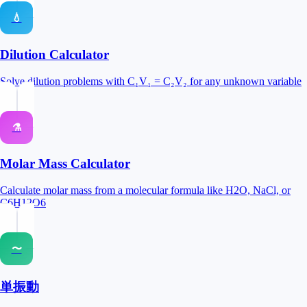
💧
Dilution Calculator
Solve dilution problems with C₁V₁ = C₂V₂ for any unknown variable
⚗️
Molar Mass Calculator
Calculate molar mass from a molecular formula like H2O, NaCl, or
C6H12O6
〜
単振動