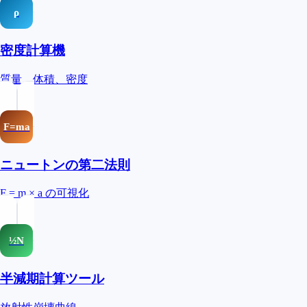
ρ
密度計算機
質量、体積、密度
F=ma
ニュートンの第二法則
F = m × a の可視化
½N
半減期計算ツール