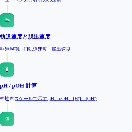
🛰
軌道速度と脱出速度
軌道周期、円軌道速度、脱出速度
🧪
pH / pOH 計算
酸性度スケールで示す pH、pOH、[H⁺]、[OH⁻]
⚗