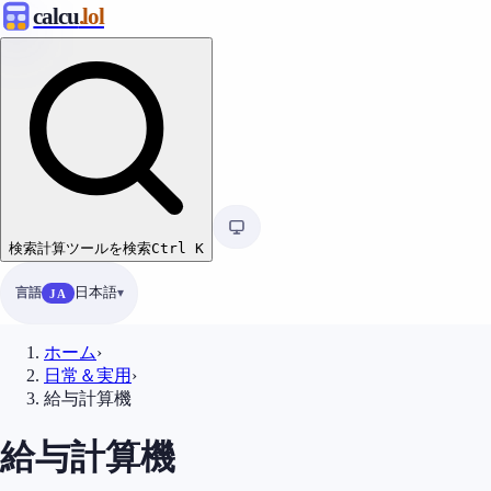
calcu
.lol
検索
計算ツールを検索
Ctrl
K
言語
日本語
JA
ホーム
›
日常＆実用
›
給与計算機
給与計算機