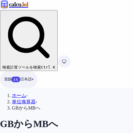
calcu
.lol
検索
計算ツールを検索
Ctrl
K
言語
日本語
JA
ホーム
›
単位換算器
›
GBからMBへ
GBからMBへ