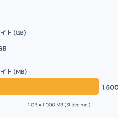
イト (GB)
GB
イト (MB)
1,50
1 GB = 1 000 MB (SI decimal)