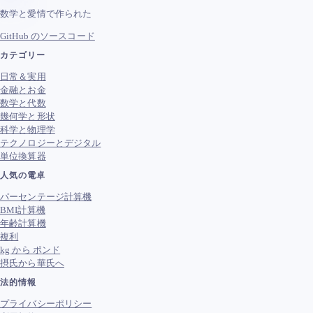
数学と愛情で作られた
GitHub のソースコード
カテゴリー
日常＆実用
金融とお金
数学と代数
幾何学と形状
科学と物理学
テクノロジーとデジタル
単位換算器
人気の電卓
パーセンテージ計算機
BMI計算機
年齢計算機
複利
kg から ポンド
摂氏から華氏へ
法的情報
プライバシーポリシー