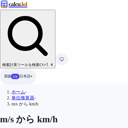
calcu
.lol
検索
計算ツールを検索
Ctrl
K
言語
日本語
JA
ホーム
›
単位換算器
›
m/s から km/h
m/s から km/h