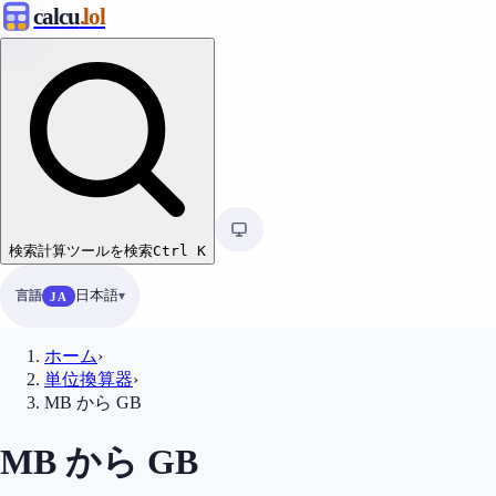
calcu
.lol
検索
計算ツールを検索
Ctrl
K
言語
日本語
JA
ホーム
›
単位換算器
›
MB から GB
MB から GB