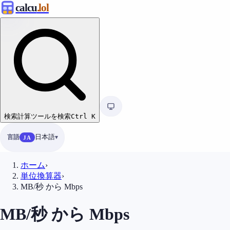
calcu
.lol
検索
計算ツールを検索
Ctrl
K
言語
日本語
JA
ホーム
›
単位換算器
›
MB/秒 から Mbps
MB/秒 から Mbps