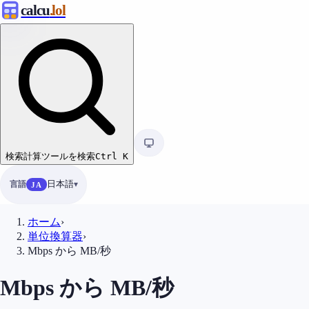
calcu
.lol
検索
計算ツールを検索
Ctrl
K
言語
日本語
JA
ホーム
›
単位換算器
›
Mbps から MB/秒
Mbps から MB/秒