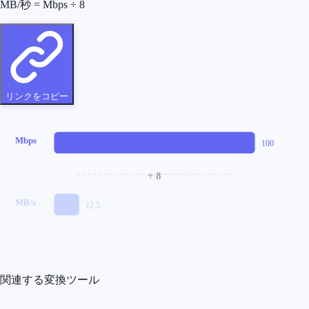
MB/秒 = Mbps ÷ 8
リンクをコピー
Mbps
100
÷ 8
MB/s
12.5
関連する変換ツール