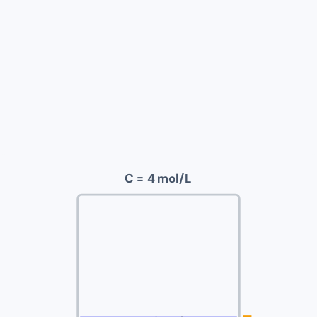
C =
4
mol/L