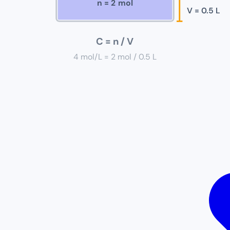
n =
2
mol
V =
0.5
L
C = n / V
4
mol/L =
2
mol /
0.5
L