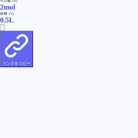
モル数 (N)
2
mol
体積 (V)
0.5
L
リンクをコピー