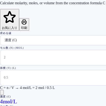
Calculate molarity, moles, or volume from the concentration formula C
お気に入り
印刷
求める値
モル数 (N)
(MOL)
体積 (V)
(L)
C = n / V → 4 mol/L = 2 mol / 0.5 L
濃度 (C)
4
mol/L