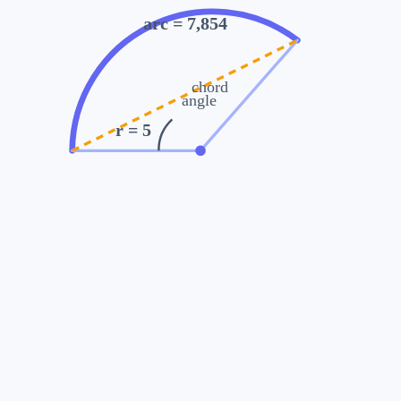
arc
= 7,854
chord
angle
r
= 5