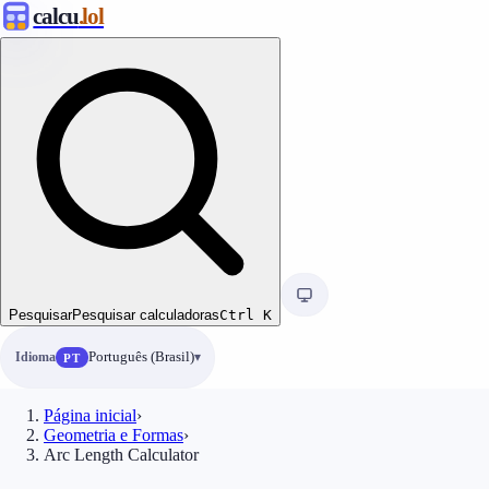
calcu
.lol
Pesquisar
Pesquisar calculadoras
Ctrl
K
Idioma
Português (Brasil)
PT
Página inicial
›
Geometria e Formas
›
Arc Length Calculator