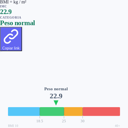
BMI = kg / m²
IMC
22.9
CATEGORIA
Peso normal
Copiar link
Peso normal
22.9
18.5
25
30
BMI
10
40
+