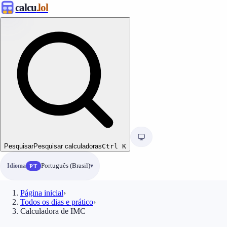
calcu
.lol
Pesquisar
Pesquisar calculadoras
Ctrl
K
Idioma
Português (Brasil)
PT
Página inicial
›
Todos os dias e prático
›
Calculadora de IMC