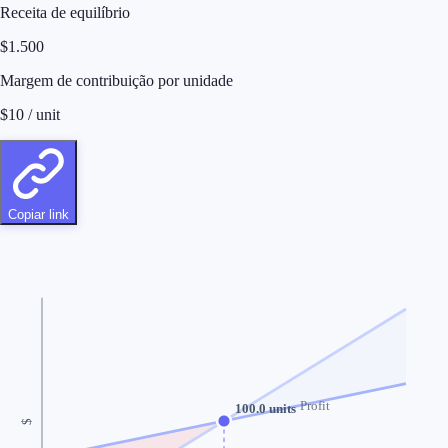
Receita de equilíbrio
$
1.500
Margem de contribuição por unidade
$
10
/ unit
Copiar link
Profit
100.0
units
$