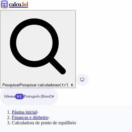
calcu
.lol
Pesquisar
Pesquisar calculadoras
Ctrl
K
Idioma
Português (Brasil)
PT
Página inicial
›
Finanças e dinheiro
›
Calculadora de ponto de equilíbrio