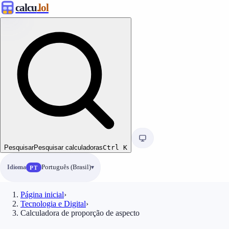
calcu
.lol
Pesquisar
Pesquisar calculadoras
Ctrl
K
Idioma
Português (Brasil)
PT
Página inicial
›
Tecnologia e Digital
›
Calculadora de proporção de aspecto