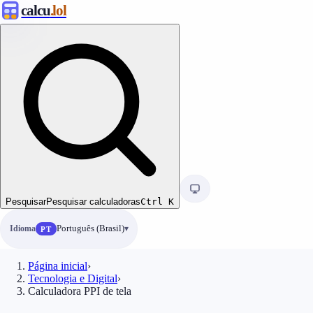
calcu
.lol
Pesquisar
Pesquisar calculadoras
Ctrl
K
Idioma
Português (Brasil)
PT
Página inicial
›
Tecnologia e Digital
›
Calculadora PPI de tela