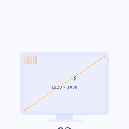
"
24
1920
×
1080