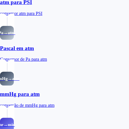
atm para PSI
conversor atm para PSI
Pa→atm
Pascal em atm
Conversor de Pa para atm
mHg→atm
mmHg para atm
conversão de mmHg para atm
hr→min