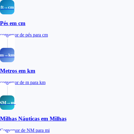
ft→cm
Pés em cm
conversor de pés para cm
m→km
Metros em km
conversor de m para km
NM→mi
Milhas Náuticas em Milhas
Conversor de NM para mi