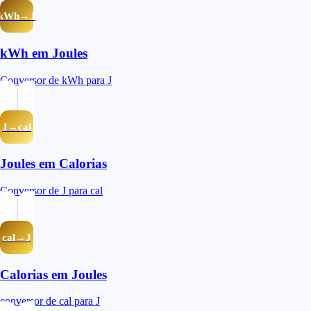
kWh→J
kWh em Joules
Conversor de kWh para J
J→cal
Joules em Calorias
Conversor de J para cal
cal→J
Calorias em Joules
conversor de cal para J