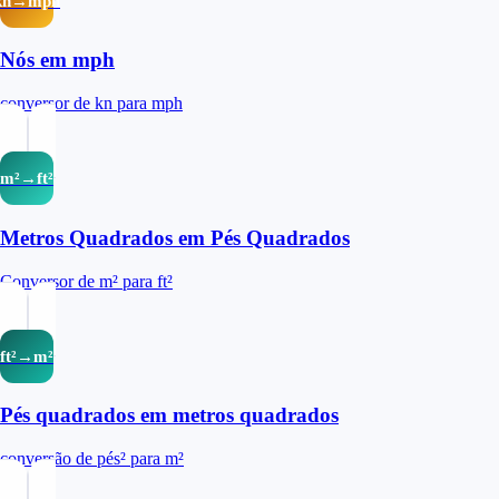
kn→mph
Nós em mph
conversor de kn para mph
m²→ft²
Metros Quadrados em Pés Quadrados
Conversor de m² para ft²
ft²→m²
Pés quadrados em metros quadrados
conversão de pés² para m²