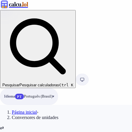
calcu
.lol
Pesquisar
Pesquisar calculadoras
Ctrl
K
Idioma
Português (Brasil)
PT
Página inicial
›
Conversores de unidades
⇄