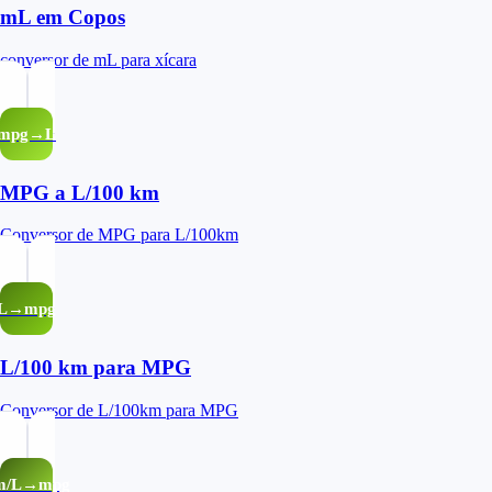
mL em Copos
conversor de mL para xícara
mpg→L
MPG a L/100 km
Conversor de MPG para L/100km
L→mpg
L/100 km para MPG
Conversor de L/100km para MPG
m/L→mpg