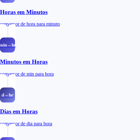
Horas em Minutos
conversor de hora para minuto
min→hr
Minutos em Horas
conversor de min para hora
d→hr
Dias em Horas
conversor de dia para hora