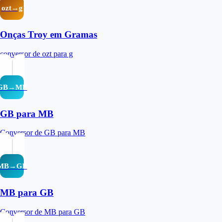
ozt→g
Onças Troy em Gramas
conversor de ozt para g
GB→MB
GB para MB
Conversor de GB para MB
MB→GB
MB para GB
Conversor de MB para GB