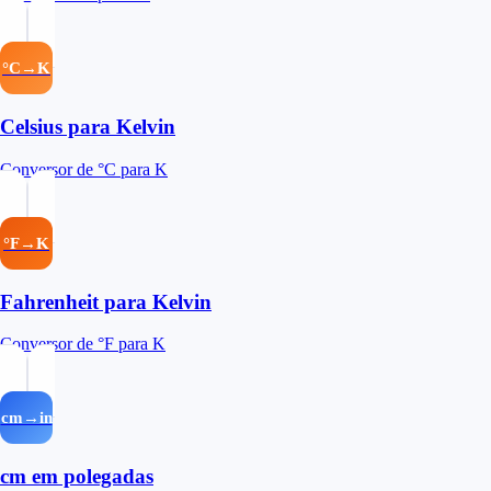
°C→K
Celsius para Kelvin
Conversor de °C para K
°F→K
Fahrenheit para Kelvin
Conversor de °F para K
cm→in
cm em polegadas