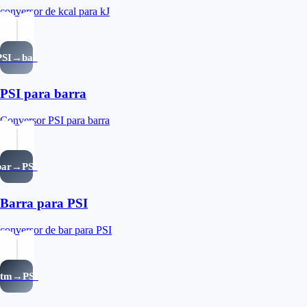
conversor de kcal para kJ
PSI→bar
PSI para barra
Conversor PSI para barra
bar→PSI
Barra para PSI
conversor de bar para PSI
atm→PSI