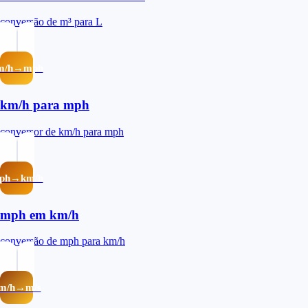
conversão de m³ para L
m/h→mph
km/h para mph
conversor de km/h para mph
ph→km/h
mph em km/h
conversão de mph para km/h
m/h→m/s