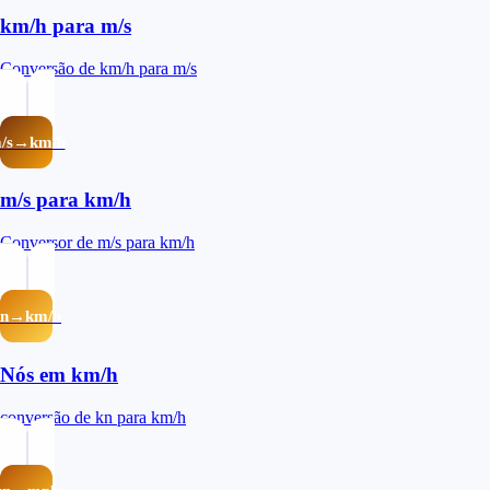
km/h para m/s
Conversão de km/h para m/s
/s→km/h
m/s para km/h
Conversor de m/s para km/h
kn→km/h
Nós em km/h
conversão de kn para km/h