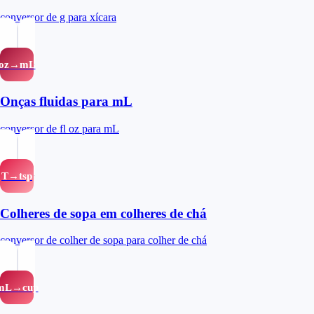
conversor de g para xícara
oz→mL
Onças fluidas para mL
conversor de fl oz para mL
T→tsp
Colheres de sopa em colheres de chá
conversor de colher de sopa para colher de chá
mL→cup