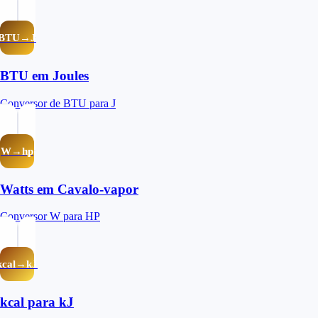
BTU→J
BTU em Joules
Conversor de BTU para J
W→hp
Watts em Cavalo-vapor
Conversor W para HP
kcal→kJ
kcal para kJ