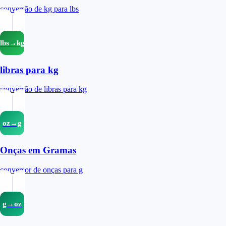
conversão de kg para lbs
lbs→kg
libras para kg
conversão de libras para kg
oz→g
Onças em Gramas
conversor de onças para g
g→oz