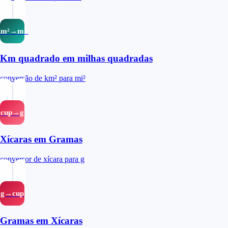
km²→mi²
Km quadrado em milhas quadradas
conversão de km² para mi²
cup→g
Xícaras em Gramas
conversor de xícara para g
g→cup
Gramas em Xícaras