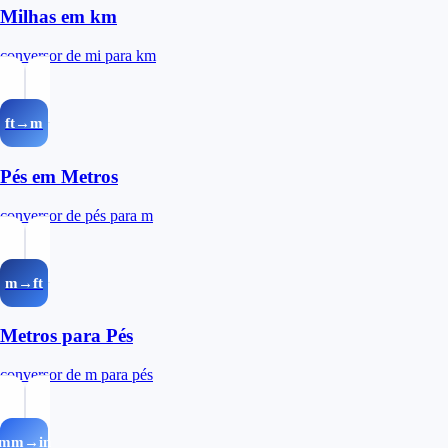
Milhas em km
conversor de mi para km
ft→m
Pés em Metros
conversor de pés para m
m→ft
Metros para Pés
conversor de m para pés
mm→in