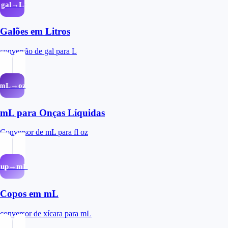
gal→L
Galões em Litros
conversão de gal para L
mL→oz
mL para Onças Líquidas
Conversor de mL para fl oz
cup→mL
Copos em mL
conversor de xícara para mL