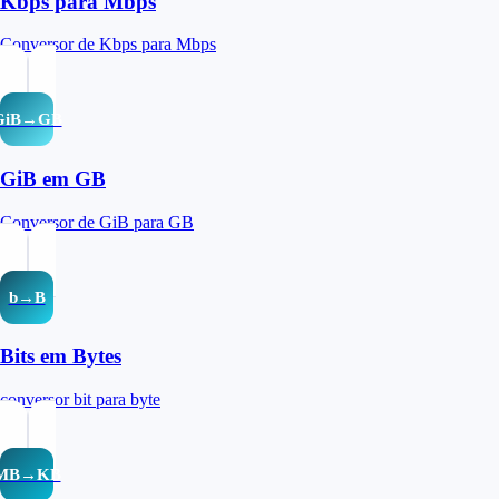
Kbps para Mbps
Conversor de Kbps para Mbps
GiB→GB
GiB em GB
Conversor de GiB para GB
b→B
Bits em Bytes
conversor bit para byte
MB→KB