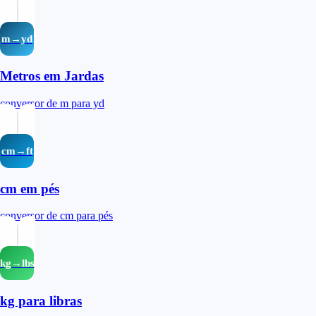
m→yd
Metros em Jardas
conversor de m para yd
cm→ft
cm em pés
conversor de cm para pés
kg→lbs
kg para libras