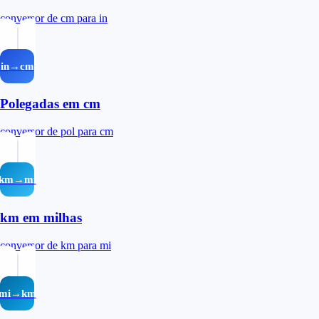
conversor de cm para in
in→cm
Polegadas em cm
conversor de pol para cm
km→mi
km em milhas
conversor de km para mi
mi→km