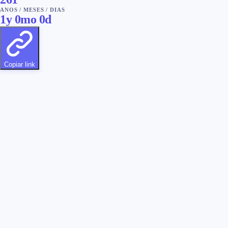
ANOS
/
MESES
/
DIAS
1
y
0
mo
0
d
Copiar link