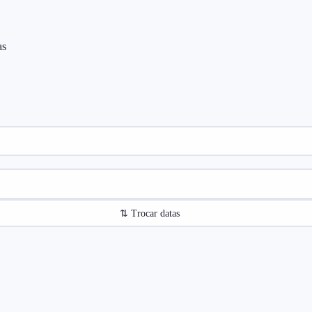
as
⇅
Trocar datas