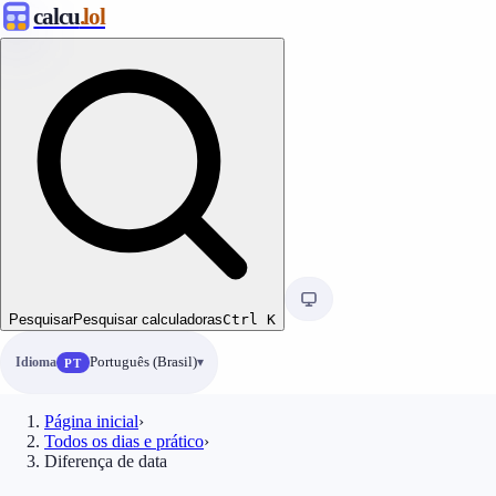
calcu
.lol
Pesquisar
Pesquisar calculadoras
Ctrl
K
Idioma
Português (Brasil)
PT
Página inicial
›
Todos os dias e prático
›
Diferença de data