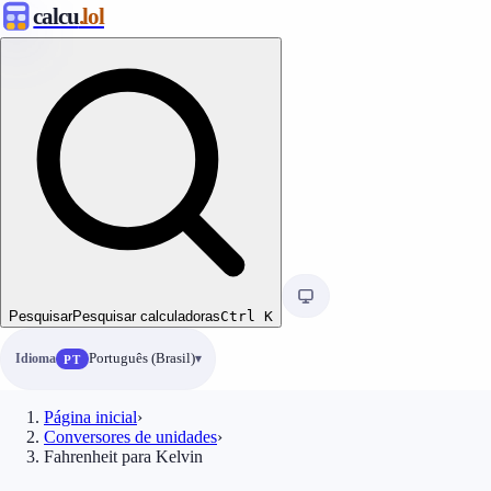
calcu
.lol
Pesquisar
Pesquisar calculadoras
Ctrl
K
Idioma
Português (Brasil)
PT
Página inicial
›
Conversores de unidades
›
Fahrenheit para Kelvin