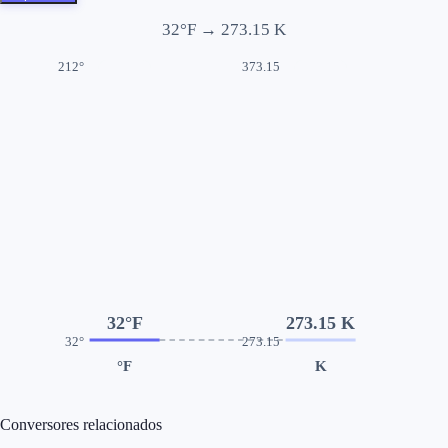
32
°F →
273.15
K
212°
373.15
32°F
273.15 K
32°
273.15
°F
K
Conversores relacionados