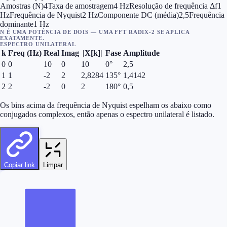
Amostras (N)
4
Taxa de amostragem
4 Hz
Resolução de frequência Δf
1
Hz
Frequência de Nyquist
2 Hz
Componente DC (média)
2,5
Frequência
dominante
1 Hz
N É UMA POTÊNCIA DE DOIS — UMA FFT RADIX-2 SE APLICA
EXATAMENTE.
ESPECTRO UNILATERAL
k
Freq (Hz)
Real
Imag
|X[k]|
Fase
Amplitude
0
0
10
0
10
0
°
2,5
1
1
-2
2
2,8284
135
°
1,4142
2
2
-2
0
2
180
°
0,5
Os bins acima da frequência de Nyquist espelham os abaixo como
conjugados complexos, então apenas o espectro unilateral é listado.
Copiar link
Limpar