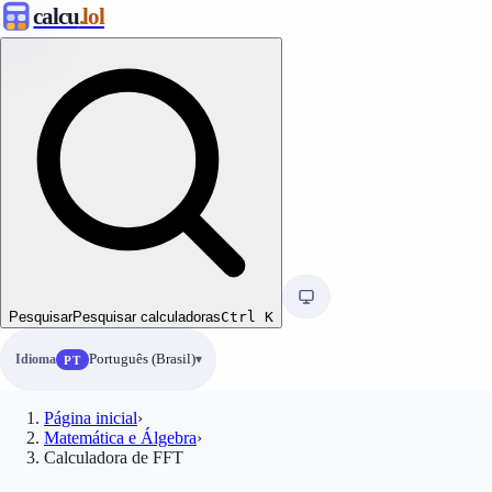
calcu
.lol
Pesquisar
Pesquisar calculadoras
Ctrl
K
Idioma
Português (Brasil)
PT
Página inicial
›
Matemática e Álgebra
›
Calculadora de FFT