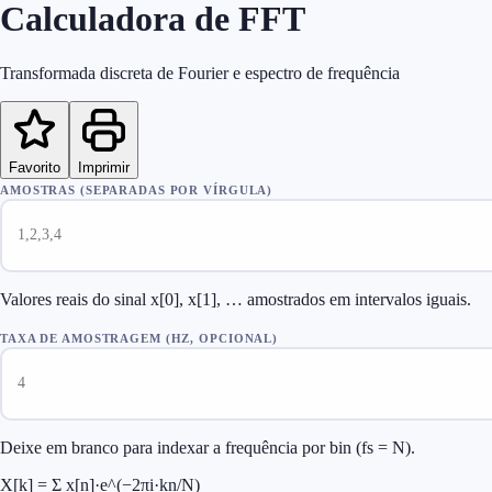
Calculadora de FFT
Transformada discreta de Fourier e espectro de frequência
Favorito
Imprimir
AMOSTRAS (SEPARADAS POR VÍRGULA)
Valores reais do sinal x[0], x[1], … amostrados em intervalos iguais.
TAXA DE AMOSTRAGEM (HZ, OPCIONAL)
Deixe em branco para indexar a frequência por bin (fs = N).
X[k] = Σ x[n]·e^(−2πi·kn/N)