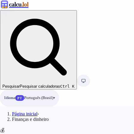
calcu
.lol
Pesquisar
Pesquisar calculadoras
Ctrl
K
Idioma
Português (Brasil)
PT
Página inicial
›
Finanças e dinheiro
💰