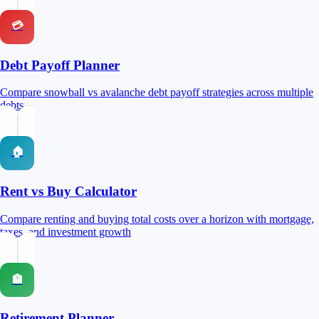
💳
Debt Payoff Planner
Compare snowball vs avalanche debt payoff strategies across multiple
debts
🏠
Rent vs Buy Calculator
Compare renting and buying total costs over a horizon with mortgage,
taxes, and investment growth
🏦
Retirement Planner