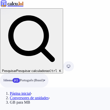
calcu
.lol
Pesquisar
Pesquisar calculadoras
Ctrl
K
Idioma
Português (Brasil)
PT
Página inicial
›
Conversores de unidades
›
GB para MB