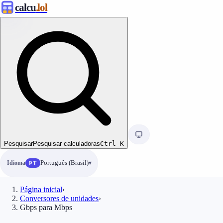
calcu
.lol
Pesquisar
Pesquisar calculadoras
Ctrl
K
Idioma
Português (Brasil)
PT
Página inicial
›
Conversores de unidades
›
Gbps para Mbps