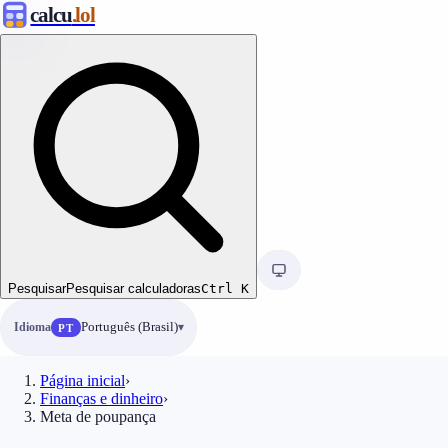
calcu
.lol
Pesquisar
Pesquisar calculadoras
Ctrl
K
Idioma
Português (Brasil)
PT
Página inicial
›
Finanças e dinheiro
›
Meta de poupança