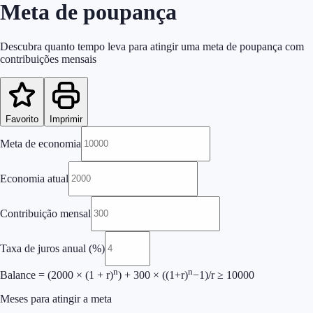
Meta de poupança
Descubra quanto tempo leva para atingir uma meta de poupança com
contribuições mensais
Favorito
Imprimir
Meta de economia
Economia atual
Contribuição mensal
Taxa de juros anual
(%)
n
n
Balance = (
2000
× (1 + r)
) +
300
× ((1+r)
−1)/r ≥
10000
Meses para atingir a meta