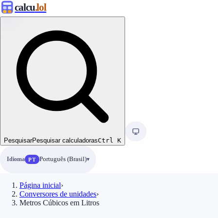
calcu
.lol
Pesquisar
Pesquisar calculadoras
Ctrl
K
Idioma
Português (Brasil)
PT
Página inicial
›
Conversores de unidades
›
Metros Cúbicos em Litros