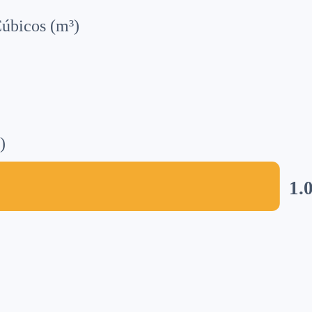
úbicos (m³)
)
1.