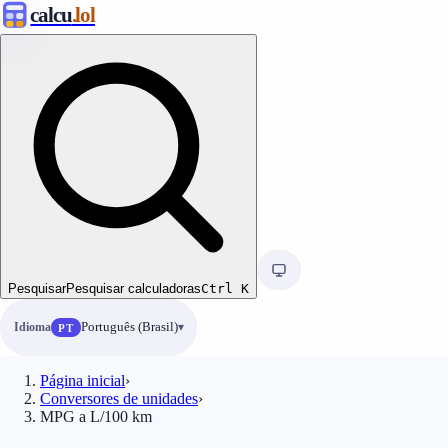
calcu
.lol
Pesquisar
Pesquisar calculadoras
Ctrl
K
Idioma
Português (Brasil)
PT
Página inicial
›
Conversores de unidades
›
MPG a L/100 km