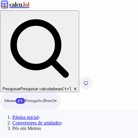
calcu
.lol
Pesquisar
Pesquisar calculadoras
Ctrl
K
Idioma
Português (Brasil)
PT
Página inicial
›
Conversores de unidades
›
Pés em Metros