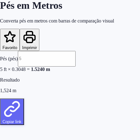
Pés em Metros
Converta pés em metros com barras de comparação visual
Favorito
Imprimir
Pés (pés)
5
ft
×
0.3048
=
1.5240
m
Resultado
1,524
m
Copiar link