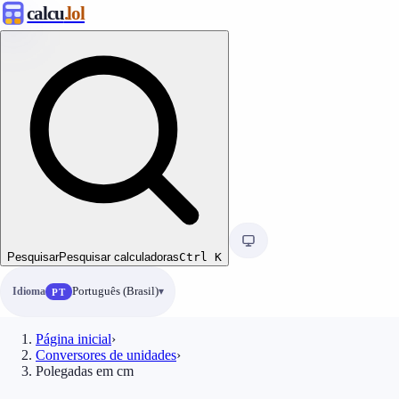
calcu
.lol
Pesquisar
Pesquisar calculadoras
Ctrl
K
Idioma
Português (Brasil)
PT
Página inicial
›
Conversores de unidades
›
Polegadas em cm