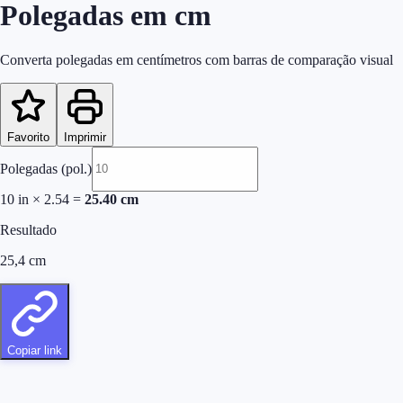
Polegadas em cm
Converta polegadas em centímetros com barras de comparação visual
Favorito
Imprimir
Polegadas (pol.)
10
in
×
2.54
=
25.40
cm
Resultado
25,4
cm
Copiar link