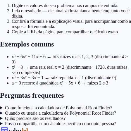
Digite os valores do seu problema nos campos de entrada.
Leia o resultado — ele atualiza instantaneamente enquanto você
digita.
Confira a fórmula e a explicação visual para acompanhar como a
resposta foi encontrada.
Copie a URL da página para compartilhar o cálculo exato.
Exemplos comuns
x³ − 6x² + 11x − 6 → três raízes reais 1, 2, 3 (discriminante 4 >
0)
x³ − 8 → uma raiz real x = 2 (discriminante −1728, duas raízes
são complexas)
x³ − 3x² + 3x − 1 → raiz repetida x = 1 (discriminante 0)
a = 0 recorre à quadrática x² − 5x + 6 → raízes 2 e 3
Perguntas frequentes
Como funciona a calculadora de Polynomial Root Finder?
Quando eu usaria a calculadora de Polynomial Root Finder?
Quão precisos são os resultados?
Posso compartilhar um cálculo específico com outra pessoa?
calcu
.lol