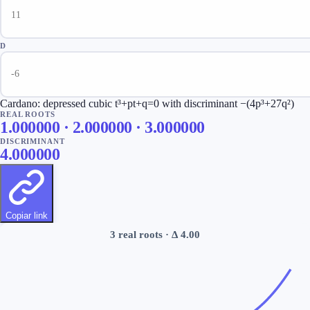
D
Cardano: depressed cubic t³+pt+q=0 with discriminant −(4p³+27q²)
REAL ROOTS
1.000000 · 2.000000 · 3.000000
DISCRIMINANT
4.000000
Copiar link
3
real root
s
· Δ
4.00