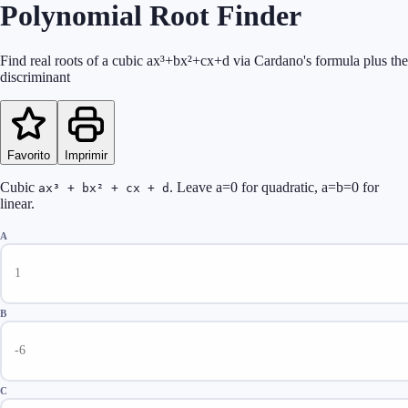
Polynomial Root Finder
Find real roots of a cubic ax³+bx²+cx+d via Cardano's formula plus the
discriminant
Favorito
Imprimir
Cubic
. Leave a=0 for quadratic, a=b=0 for
ax³ + bx² + cx + d
linear.
A
B
C