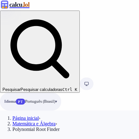
calcu
.lol
Pesquisar
Pesquisar calculadoras
Ctrl
K
Idioma
Português (Brasil)
PT
Página inicial
›
Matemática e Álgebra
›
Polynomial Root Finder