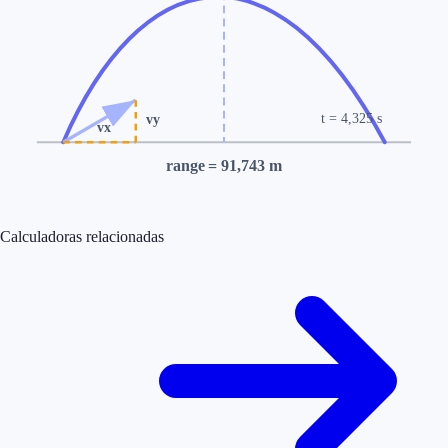
t
= 4,325 s
vy
vx
range
= 91,743 m
Calculadoras relacionadas