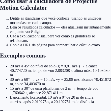
Como usar a calculadora de Projectile
Motion Calculator
Digite as grandezas que você conhece, usando as unidades
mostradas em cada campo.
Leia os resultados calculados — eles atualizam instantaneamente
enquanto você digita.
Use a explicação visual para ver como as grandezas se
relacionam.
Copie a URL da página para compartilhar o cálculo exato.
Exemplos comuns
20 m/s a 45° do nível do solo (g = 9,81 m/s²) → alcance
40,774720 m, tempo de voo 2,883208 s, altura máx. 10,193680
m
30 m/s a 60° → vx = 15 m/s, vy ≈ 25,98 m/s, alcance 79,451872
m, ápice 34,403670 m
15 m/s a 30° de uma plataforma de 2 m → tempo de voo
1,760642 s, alcance 22,871411 m
Lançamento horizontal: 10 m/s a 0° de 20 m de altura →
aterrissa após 2,019275 s, a 20,192751 m de distância