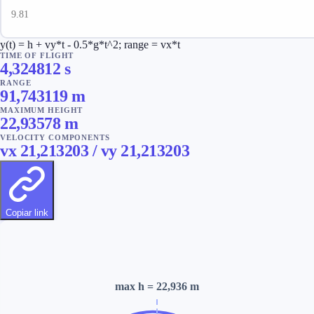
y(t) = h + vy*t - 0.5*g*t^2; range = vx*t
TIME OF FLIGHT
4,324812
s
RANGE
91,743119
m
MAXIMUM HEIGHT
22,93578
m
VELOCITY COMPONENTS
vx
21,213203
/ vy
21,213203
Copiar link
max h
= 22,936 m