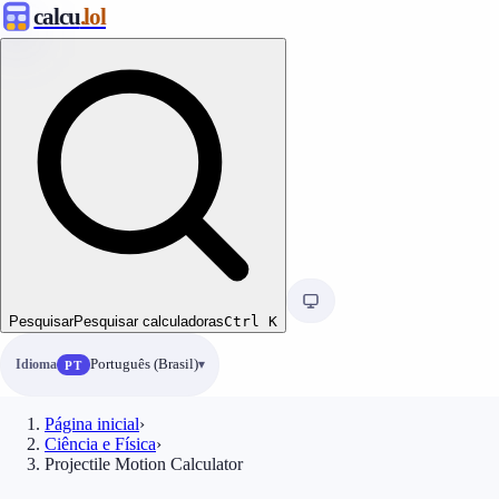
calcu
.lol
Pesquisar
Pesquisar calculadoras
Ctrl
K
Idioma
Português (Brasil)
PT
Página inicial
›
Ciência e Física
›
Projectile Motion Calculator