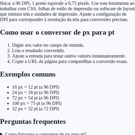
física: a 96 DPI, 1 ponto equivale a 0,75 pixels. Use esta ferramenta ao
trabalhar com CSS, folhas de estilo de impressão ou software de layout
que mistura tela e unidades de impressão. Ajuste a configuração de
DPI para corresponder à resolução da tela para conversões precisas.
Como usar o conversor de px para pt
Digite seu valor no campo de entrada.
Leia o resultado convertido.
Ajuste a entrada para testar outros valores instantaneamente.
Copie a URL da página para compartilhar a conversão exata.
Exemplos comuns
16 px = 12 pt (a 96 DPI)
24 px = 18 pt (a 96 DPI)
72 px = 54 pt (a 96 DPI)
100 px = 75 pt (a 96 DPI)
32 px = 32 pt (a 72 DPI)
Perguntas frequentes
Como funciona o conversor de px para pt?