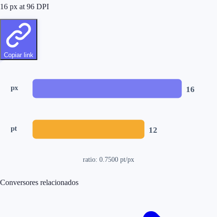
16
px at
96
DPI
Copiar link
px
16
pt
12
ratio:
0.7500
pt/px
Conversores relacionados