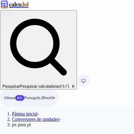
calcu
.lol
Pesquisar
Pesquisar calculadoras
Ctrl
K
Idioma
Português (Brasil)
PT
Página inicial
›
Conversores de unidades
›
px para pt