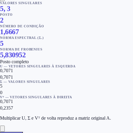
VALORES SINGULARES
5, 3
POSTO
2
NÚMERO DE CONDIÇÃO
1,6667
NORMA ESPECTRAL (Σ₁)
5
NORMA DE FROBENIUS
5,830952
Posto completo
U — VETORES SINGULARES À ESQUERDA
0,7071
0,7071
Σ — VALORES SINGULARES
5
0
Vᵀ — VETORES SINGULARES À DIREITA
0,7071
0,2357
Multiplicar U, Σ e Vᵀ de volta reproduz a matriz original A.