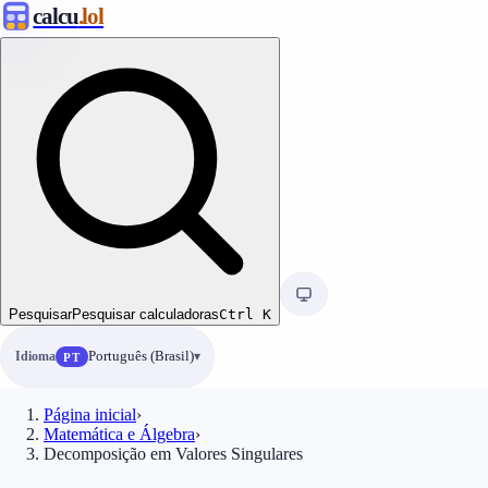
calcu
.lol
Pesquisar
Pesquisar calculadoras
Ctrl
K
Idioma
Português (Brasil)
PT
Página inicial
›
Matemática e Álgebra
›
Decomposição em Valores Singulares