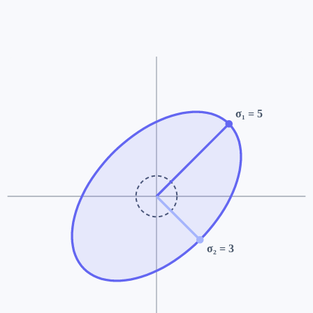
σ
₁
=
5
σ
₂
=
3