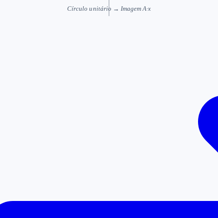
Círculo unitário
→
Imagem A·x