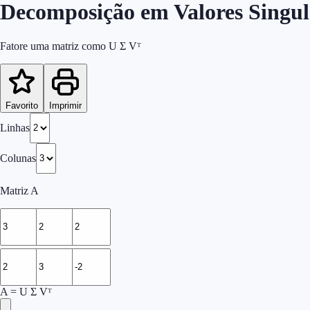
Decomposição em Valores Singul
Fatore uma matriz como U Σ Vᵀ
Favorito
Imprimir
Linhas
Colunas
Matriz A
A = U Σ Vᵀ