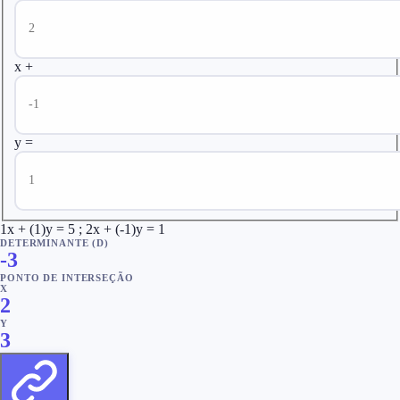
x +
y =
1x + (1)y = 5 ; 2x + (-1)y = 1
DETERMINANTE (D)
-3
PONTO DE INTERSEÇÃO
X
2
Y
3