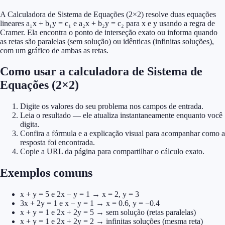
A Calculadora de Sistema de Equações (2×2) resolve duas equações
lineares a₁x + b₁y = c₁ e a₂x + b₂y = c₂ para x e y usando a regra de
Cramer. Ela encontra o ponto de interseção exato ou informa quando
as retas são paralelas (sem solução) ou idênticas (infinitas soluções),
com um gráfico de ambas as retas.
Como usar a calculadora de Sistema de
Equações (2×2)
Digite os valores do seu problema nos campos de entrada.
Leia o resultado — ele atualiza instantaneamente enquanto você
digita.
Confira a fórmula e a explicação visual para acompanhar como a
resposta foi encontrada.
Copie a URL da página para compartilhar o cálculo exato.
Exemplos comuns
x + y = 5 e 2x − y = 1 → x = 2, y = 3
3x + 2y = 1 e x − y = 1 → x = 0.6, y = −0.4
x + y = 1 e 2x + 2y = 5 → sem solução (retas paralelas)
x + y = 1 e 2x + 2y = 2 → infinitas soluções (mesma reta)