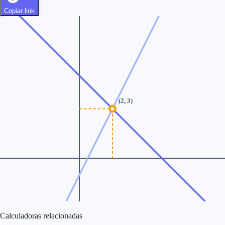
Copiar link
(
2
,
3
)
Calculadoras relacionadas