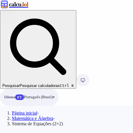
calcu
.lol
Pesquisar
Pesquisar calculadoras
Ctrl
K
Idioma
Português (Brasil)
PT
Página inicial
›
Matemática e Álgebra
›
Sistema de Equações (2×2)