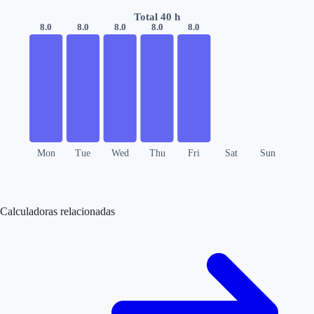
Total
40
h
8.0
8.0
8.0
8.0
8.0
Mon
Tue
Wed
Thu
Fri
Sat
Sun
Calculadoras relacionadas