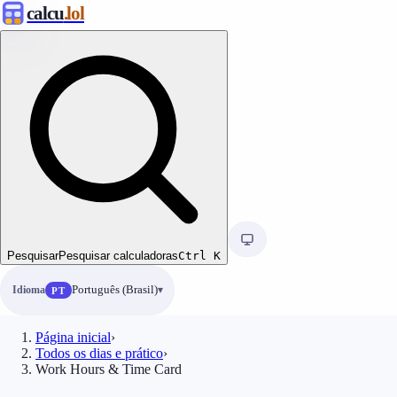
calcu
.lol
Pesquisar
Pesquisar calculadoras
Ctrl
K
Idioma
Português (Brasil)
PT
Página inicial
›
Todos os dias e prático
›
Work Hours & Time Card