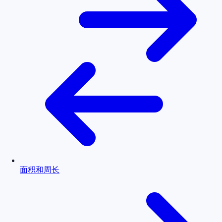
面积和周长