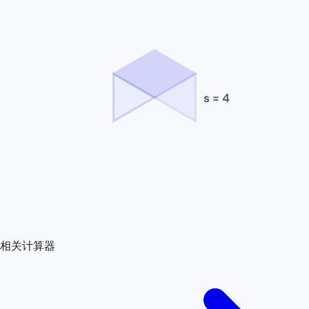
s =
4
相关计算器