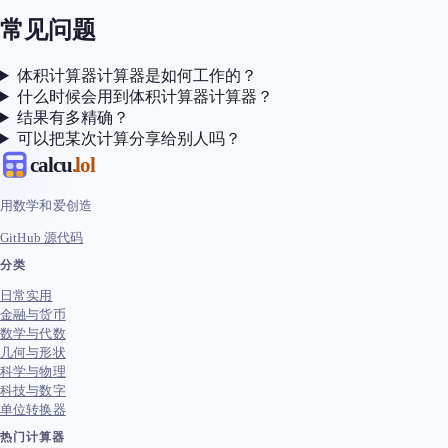
常见问题
体积计算器计算器是如何工作的？
什么时候会用到体积计算器计算器？
结果有多精确？
可以把某次计算分享给别人吗？
calcu
.lol
用数学和爱创造
GitHub 源代码
分类
日常实用
金融与货币
数学与代数
几何与形状
科学与物理
科技与数字
单位转换器
热门计算器