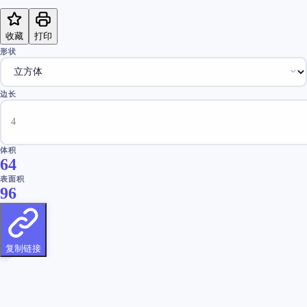
收藏
打印
形状
边长
体积
64
表面积
96
复制链接