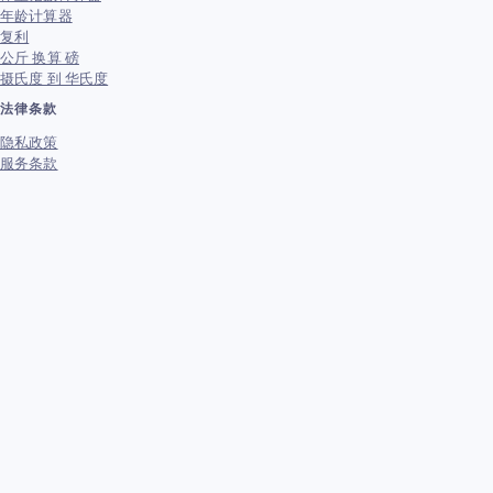
年龄计算器
复利
公斤 换算 磅
摄氏度 到 华氏度
法律条款
隐私政策
服务条款