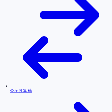
公斤 换算 磅