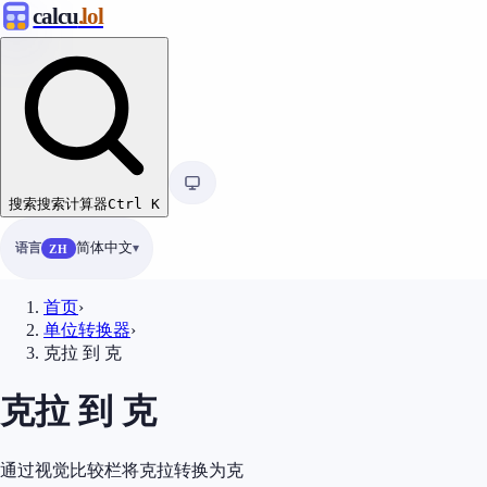
calcu
.lol
搜索
搜索计算器
Ctrl
K
语言
简体中文
ZH
首页
›
单位转换器
›
克拉 到 克
克拉 到 克
通过视觉比较栏将克拉转换为克