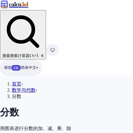
calcu
.lol
搜索
搜索计算器
Ctrl
K
语言
简体中文
ZH
首页
›
数学与代数
›
分数
分数
用图表进行分数的加、减、乘、除