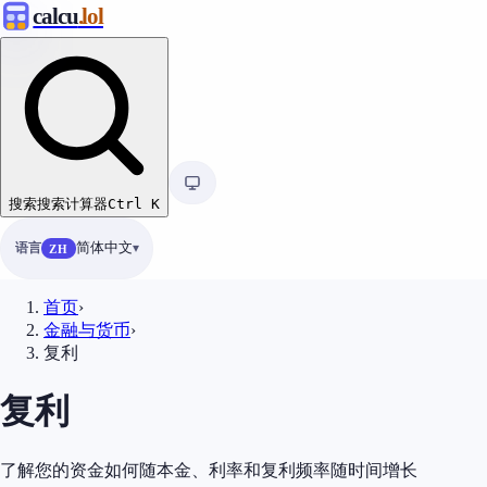
calcu
.lol
搜索
搜索计算器
Ctrl
K
语言
简体中文
ZH
首页
›
金融与货币
›
复利
复利
了解您的资金如何随本金、利率和复利频率随时间增长