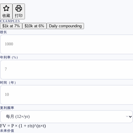
收藏
打印
EXAMPLES
$1k at 7%
$10k at 6%
Daily compounding
校长
年利率
(%)
时间（年）
复利频率
FV = P × (1 + r/n)^(n×t)
未来价值