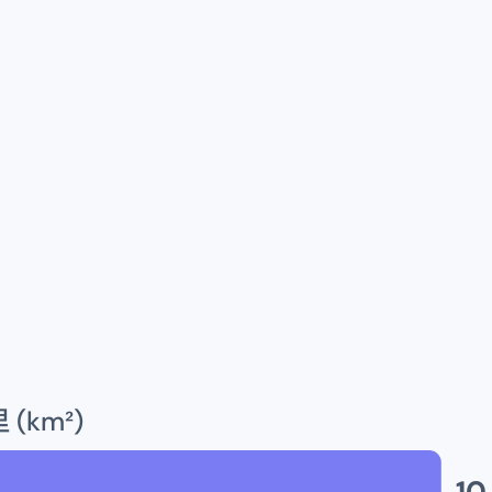
(km²)
10