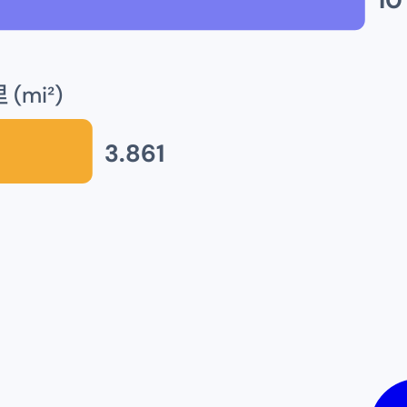
(mi²)
3.861