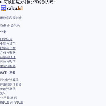
可以把某次转换分享给别人吗？
calcu
.lol
用数学和爱创造
GitHub 源代码
分类
日常实用
金融与货币
数学与代数
几何与形状
科学与物理
科技与数字
单位转换器
热门计算器
百分比计算器
体重指数计算器
年龄计算器
复利
公斤 换算 磅
摄氏度 到 华氏度