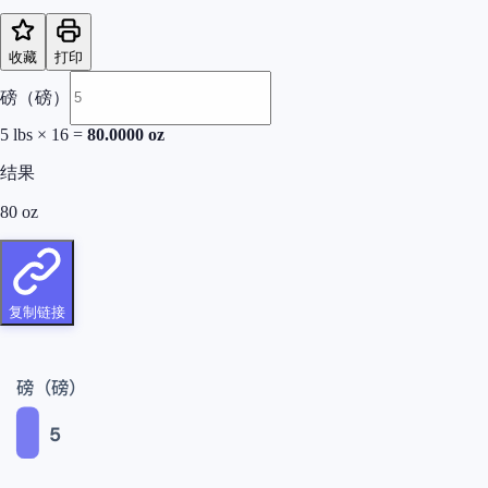
收藏
打印
磅（磅）
5
lbs
×
16
=
80.0000
oz
结果
80
oz
复制链接
磅（磅）
5