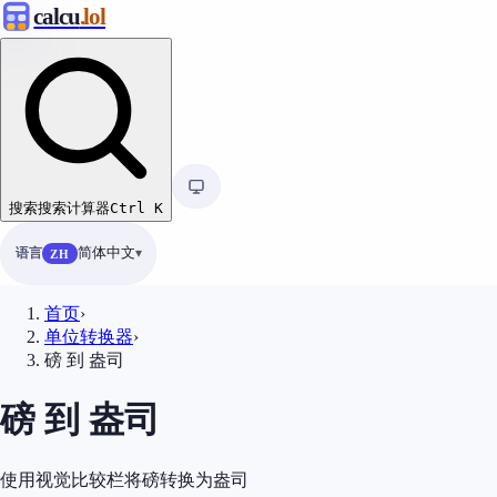
calcu
.lol
搜索
搜索计算器
Ctrl
K
语言
简体中文
ZH
首页
›
单位转换器
›
磅 到 盎司
磅 到 盎司
使用视觉比较栏将磅转换为盎司