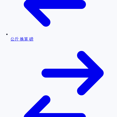
公斤 换算 磅