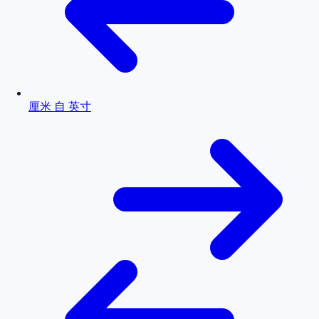
厘米 自 英寸