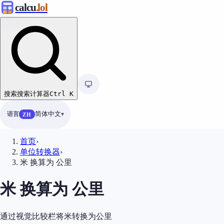
calcu
.lol
搜索
搜索计算器
Ctrl
K
语言
简体中文
ZH
首页
›
单位转换器
›
米 换算为 公里
米 换算为 公里
通过视觉比较栏将米转换为公里