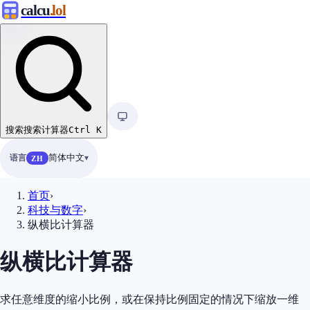
calcu
.lol
搜索
搜索计算器
Ctrl
K
语言
简体中文
ZH
首页
›
科技与数字
›
纵横比计算器
纵横比计算器
求任意维度的缩小比例，或在保持比例固定的情况下缩放一维