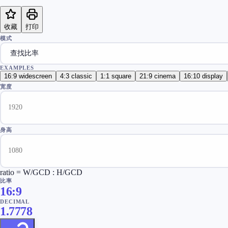
收藏
打印
模式
EXAMPLES
16:9 widescreen
4:3 classic
1:1 square
21:9 cinema
16:10 display
宽度
身高
ratio = W/GCD : H/GCD
比率
16
:
9
DECIMAL
1.7778