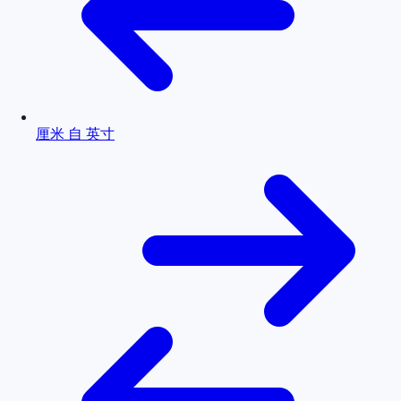
厘米 自 英寸