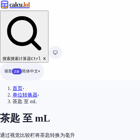
calcu
.lol
搜索
搜索计算器
Ctrl
K
语言
简体中文
ZH
首页
›
单位转换器
›
茶匙 至 mL
茶匙 至 mL
通过视觉比较栏将茶匙转换为毫升